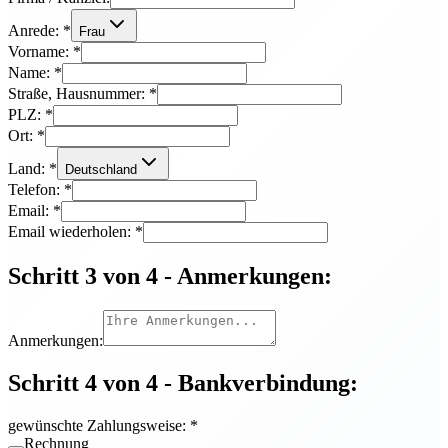
Anrede:
*
Frau
Vorname:
*
Name:
*
Straße, Hausnummer:
*
PLZ:
*
Ort:
*
Land:
*
Deutschland
Telefon:
*
Email:
*
Email wiederholen:
*
Schritt 3 von 4 - Anmerkungen:
Anmerkungen:
Schritt 4 von 4 - Bankverbindung:
gewünschte Zahlungsweise:
*
Rechnung