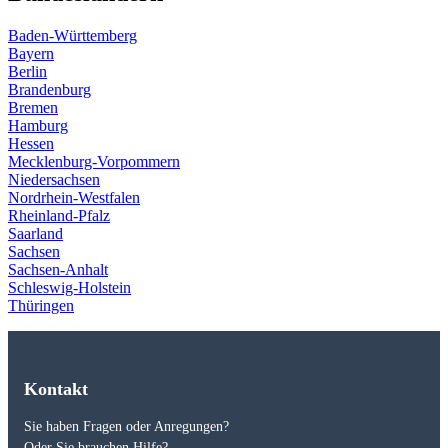
Baden-Württemberg
Bayern
Berlin
Brandenburg
Bremen
Hamburg
Hessen
Mecklenburg-Vorpommern
Niedersachsen
Nordrhein-Westfalen
Rheinland-Pfalz
Saarland
Sachsen
Sachsen-Anhalt
Schleswig-Holstein
Thüringen
Kontakt
Sie haben Fragen oder Anregungen?
Oder Sie brauchen Hilfe?