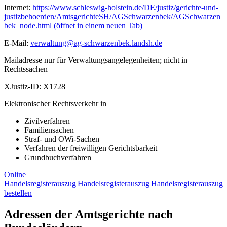
Internet:
https://www.schleswig-holstein.de/DE/justiz/gerichte-und-
justizbehoerden/AmtsgerichteSH/AGSchwarzenbek/AGSchwarzen
bek_node.html
(öffnet in einem neuen Tab)
E-Mail:
verwaltung@ag-schwarzenbek.landsh.de
Mailadresse nur für Verwaltungsangelegenheiten; nicht in
Rechtssachen
XJustiz-ID:
X1728
Elektronischer Rechtsverkehr in
Zivilverfahren
Familiensachen
Straf- und OWi-Sachen
Verfahren der freiwilligen Gerichtsbarkeit
Grundbuchverfahren
Online
Handelsregisterauszug
|
Handelsregisterauszug
|
Handelsregisterauszug
bestellen
Adressen der Amtsgerichte nach