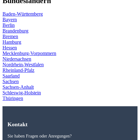
Bundesländern
Baden-Württemberg
Bayern
Berlin
Brandenburg
Bremen
Hamburg
Hessen
Mecklenburg-Vorpommern
Niedersachsen
Nordrhein-Westfalen
Rheinland-Pfalz
Saarland
Sachsen
Sachsen-Anhalt
Schleswig-Holstein
Thüringen
Kontakt
Sie haben Fragen oder Anregungen?