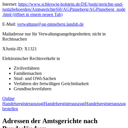
Internet:
https://www.schleswig-holstein.de/DE/justiz/gerichte-und-
justizbehoerden/AmtsgerichteSH/AGPinneberg/AGPinneberg_node
.html
(öffnet in einem neuen Tab)
E-Mail:
verwaltung@ag-pinneberg.landsh.de
Mailadresse nur für Verwaltungsangelegenheiten; nicht in
Rechtssachen
XJustiz-ID:
X1321
Elektronischer Rechtsverkehr in
Zivilverfahren
Familiensachen
Straf- und OWi-Sachen
Verfahren der freiwilligen Gerichtsbarkeit
Grundbuchverfahren
Online
Handelsregisterauszug
|
Handelsregisterauszug
|
Handelsregisterauszug
bestellen
Adressen der Amtsgerichte nach