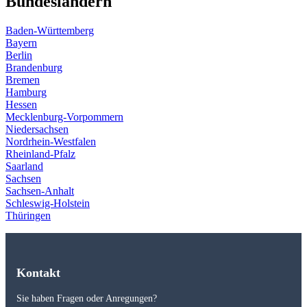
Bundesländern
Baden-Württemberg
Bayern
Berlin
Brandenburg
Bremen
Hamburg
Hessen
Mecklenburg-Vorpommern
Niedersachsen
Nordrhein-Westfalen
Rheinland-Pfalz
Saarland
Sachsen
Sachsen-Anhalt
Schleswig-Holstein
Thüringen
Kontakt
Sie haben Fragen oder Anregungen?