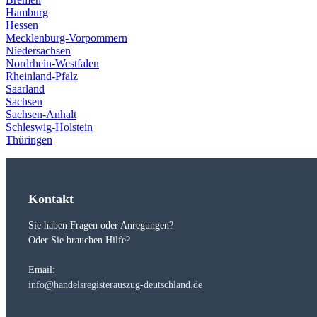
Hamburg
Hessen
Mecklenburg-Vorpommern
Niedersachsen
Nordrhein-Westfalen
Rheinland-Pfalz
Saarland
Sachsen
Sachsen-Anhalt
Schleswig-Holstein
Thüringen
Kontakt
Sie haben Fragen oder Anregungen?
Oder Sie brauchen Hilfe?
Email:
info@handelsregisterauszug-deutschland.de