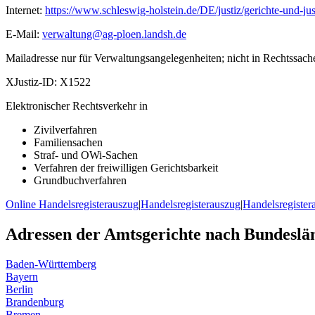
Internet:
https://www.schleswig-holstein.de/DE/justiz/gerichte-und
E-Mail:
verwaltung@ag-ploen.landsh.de
Mailadresse nur für Verwaltungsangelegenheiten; nicht in Rechtssach
XJustiz-ID:
X1522
Elektronischer Rechtsverkehr in
Zivilverfahren
Familiensachen
Straf- und OWi-Sachen
Verfahren der freiwilligen Gerichtsbarkeit
Grundbuchverfahren
Online Handelsregisterauszug
|
Handelsregisterauszug
|
Handelsregister
Adressen der Amtsgerichte nach Bundeslä
Baden-Württemberg
Bayern
Berlin
Brandenburg
Bremen