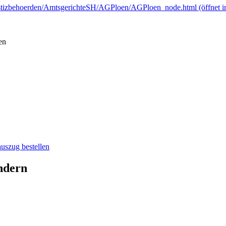
-justizbehoerden/AmtsgerichteSH/AGPloen/AGPloen_node.html
(öffnet 
en
auszug bestellen
ndern