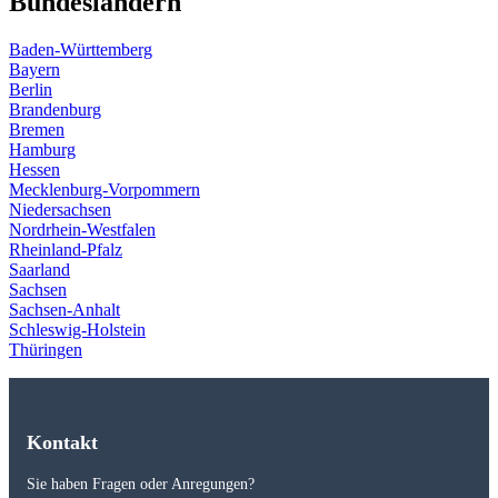
Bundesländern
Baden-Württemberg
Bayern
Berlin
Brandenburg
Bremen
Hamburg
Hessen
Mecklenburg-Vorpommern
Niedersachsen
Nordrhein-Westfalen
Rheinland-Pfalz
Saarland
Sachsen
Sachsen-Anhalt
Schleswig-Holstein
Thüringen
Kontakt
Sie haben Fragen oder Anregungen?