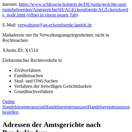
Internet:
https://www.schleswig-holstein.de/DE/justiz/gerichte-und-
justizbehoerden/AmtsgerichteSH/AGEckernfoerde/AGEckernfoerd
e_node.html
(öffnet in einem neuen Tab)
E-Mail:
verwaltung@ag-eckernfoerde.landsh.de
Mailadresse nur für Verwaltungsangelegenheiten; nicht in
Rechtssachen
XJustiz-ID:
X1514
Elektronischer Rechtsverkehr in
Zivilverfahren
Familiensachen
Straf- und OWi-Sachen
Verfahren der freiwilligen Gerichtsbarkeit
Grundbuchverfahren
Online
Handelsregisterauszug
|
Handelsregisterauszug
|
Handelsregisterauszug
bestellen
Adressen der Amtsgerichte nach