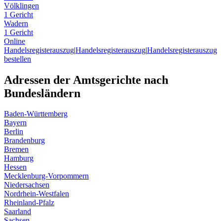
Völklingen
1 Gericht
Wadern
1 Gericht
Online
Handelsregisterauszug
|
Handelsregisterauszug
|
Handelsregisterauszug
bestellen
Adressen der Amtsgerichte nach
Bundesländern
Baden-Württemberg
Bayern
Berlin
Brandenburg
Bremen
Hamburg
Hessen
Mecklenburg-Vorpommern
Niedersachsen
Nordrhein-Westfalen
Rheinland-Pfalz
Saarland
Sachsen