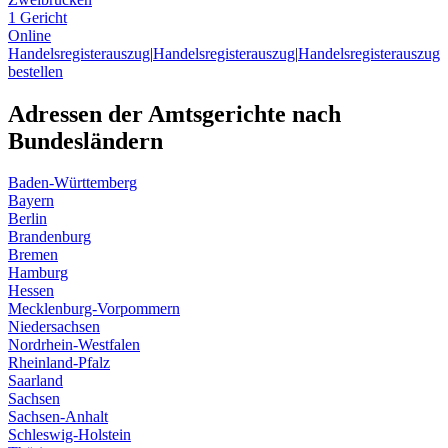
1 Gericht
Online
Handelsregisterauszug
|
Handelsregisterauszug
|
Handelsregisterauszug
bestellen
Adressen der Amtsgerichte nach
Bundesländern
Baden-Württemberg
Bayern
Berlin
Brandenburg
Bremen
Hamburg
Hessen
Mecklenburg-Vorpommern
Niedersachsen
Nordrhein-Westfalen
Rheinland-Pfalz
Saarland
Sachsen
Sachsen-Anhalt
Schleswig-Holstein