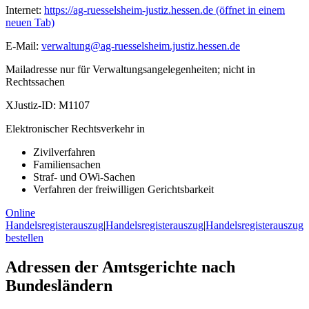
Internet:
https://ag-ruesselsheim-justiz.hessen.de
(öffnet in einem
neuen Tab)
E-Mail:
verwaltung@ag-ruesselsheim.justiz.hessen.de
Mailadresse nur für Verwaltungsangelegenheiten; nicht in
Rechtssachen
XJustiz-ID:
M1107
Elektronischer Rechtsverkehr in
Zivilverfahren
Familiensachen
Straf- und OWi-Sachen
Verfahren der freiwilligen Gerichtsbarkeit
Online
Handelsregisterauszug
|
Handelsregisterauszug
|
Handelsregisterauszug
bestellen
Adressen der Amtsgerichte nach
Bundesländern