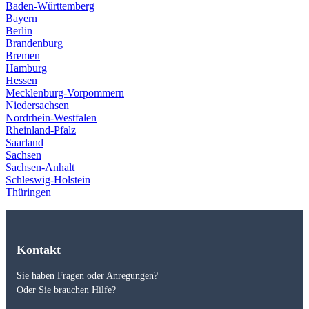
Baden-Württemberg
Bayern
Berlin
Brandenburg
Bremen
Hamburg
Hessen
Mecklenburg-Vorpommern
Niedersachsen
Nordrhein-Westfalen
Rheinland-Pfalz
Saarland
Sachsen
Sachsen-Anhalt
Schleswig-Holstein
Thüringen
Kontakt
Sie haben Fragen oder Anregungen?
Oder Sie brauchen Hilfe?