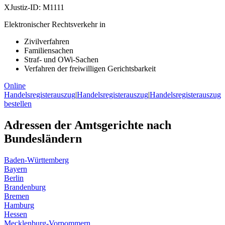
XJustiz-ID:
M1111
Elektronischer Rechtsverkehr in
Zivilverfahren
Familiensachen
Straf- und OWi-Sachen
Verfahren der freiwilligen Gerichtsbarkeit
Online
Handelsregisterauszug
|
Handelsregisterauszug
|
Handelsregisterauszug
bestellen
Adressen der Amtsgerichte nach
Bundesländern
Baden-Württemberg
Bayern
Berlin
Brandenburg
Bremen
Hamburg
Hessen
Mecklenburg-Vorpommern