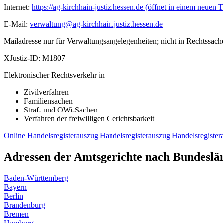
Internet:
https://ag-kirchhain-justiz.hessen.de
(öffnet in einem neuen T
E-Mail:
verwaltung@ag-kirchhain.justiz.hessen.de
Mailadresse nur für Verwaltungsangelegenheiten; nicht in Rechtssach
XJustiz-ID:
M1807
Elektronischer Rechtsverkehr in
Zivilverfahren
Familiensachen
Straf- und OWi-Sachen
Verfahren der freiwilligen Gerichtsbarkeit
Online Handelsregisterauszug
|
Handelsregisterauszug
|
Handelsregister
Adressen der Amtsgerichte nach Bundeslä
Baden-Württemberg
Bayern
Berlin
Brandenburg
Bremen
Hamburg