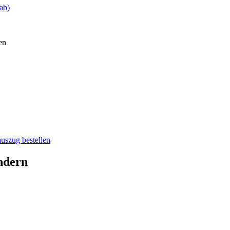
ab)
en
auszug bestellen
ndern