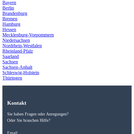
Bayern
Berlin
Brandenburg
Bremen
Hamburg
Hessen
Mecklenburg-Vorpommern
Niedersachsen
Nordrhein-Westfalen
Rheinland-Pfalz
Saarland
Sachsen
Sachsen-Anhalt
Schleswig-Holstein
Thüringen
Kontakt
Sie haben Fragen oder Anregungen?
Oder Sie brauchen Hilfe?
Email: