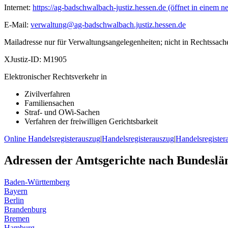
Internet:
https://ag-badschwalbach-justiz.hessen.de
(öffnet in einem n
E-Mail:
verwaltung@ag-badschwalbach.justiz.hessen.de
Mailadresse nur für Verwaltungsangelegenheiten; nicht in Rechtssach
XJustiz-ID:
M1905
Elektronischer Rechtsverkehr in
Zivilverfahren
Familiensachen
Straf- und OWi-Sachen
Verfahren der freiwilligen Gerichtsbarkeit
Online Handelsregisterauszug
|
Handelsregisterauszug
|
Handelsregister
Adressen der Amtsgerichte nach Bundeslä
Baden-Württemberg
Bayern
Berlin
Brandenburg
Bremen
Hamburg