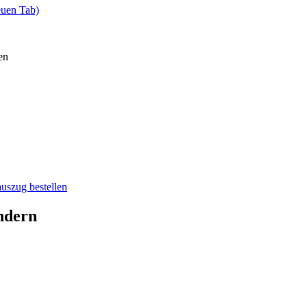
euen Tab)
en
auszug bestellen
ndern