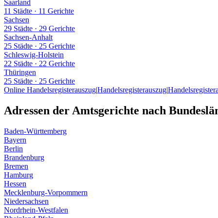
Saarland
11 Städte
·
11 Gerichte
Sachsen
29 Städte
·
29 Gerichte
Sachsen-Anhalt
25 Städte
·
25 Gerichte
Schleswig-Holstein
22 Städte
·
22 Gerichte
Thüringen
25 Städte
·
25 Gerichte
Online Handelsregisterauszug
|
Handelsregisterauszug
|
Handelsregister
Adressen der Amtsgerichte nach Bundeslä
Baden-Württemberg
Bayern
Berlin
Brandenburg
Bremen
Hamburg
Hessen
Mecklenburg-Vorpommern
Niedersachsen
Nordrhein-Westfalen